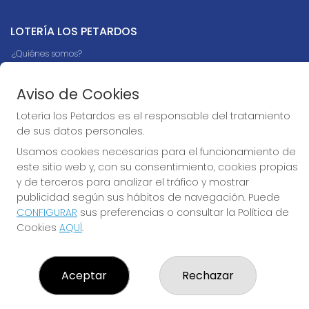
LOTERÍA LOS PETARDOS
¿Quiénes somos?
Comprar lotería
Resultados
Aviso de Cookies
Contacto
Empresas
Lotería los Petardos es el responsable del tratamiento
Boletos digitales
de sus datos personales.
Acceso
Registro
Usamos cookies necesarias para el funcionamiento de
este sitio web y, con su consentimiento, cookies propias
CONTACTO
y de terceros para analizar el tráfico y mostrar
publicidad según sus hábitos de navegación. Puede
914776595
CONFIGURAR
sus preferencias o consultar la Política de
info@loterialospetardos.com
Cookies
AQUÍ
.
AVENIDA SAN DIEGO 114
Madrid, 28053
(Madrid) España
Aceptar
Rechazar
LEGAL