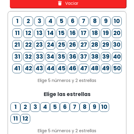
Vaciar
1
2
3
4
5
6
7
8
9
10
11
12
13
14
15
16
17
18
19
20
21
22
23
24
25
26
27
28
29
30
31
32
33
34
35
36
37
38
39
40
41
42
43
44
45
46
47
48
49
50
Elige 5 números y 2 estrellas
Elige las estrellas
1
2
3
4
5
6
7
8
9
10
11
12
1
Elige 5 números y 2 estrellas